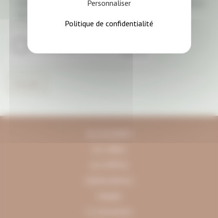
Personnaliser
collectées avec votre consentement et sont destinées à
Actis...
En savoir plus
Politique de confidentialité
Les actualités
Les vidéos
Les chiffres
Galerie photos
L'équipe
Le coin presse