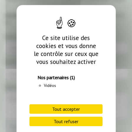
2
Service Communication :
Alexandra Nicolas / +33 4 76 20 41
44
Votre nom
Ce site utilise des
cookies et vous donne
le contrôle sur ceux que
vous souhaitez activer
Votre email
Nos partenaires
(1)
Vidéos
Votre message
Tout accepter
Tout refuser
Les données communiquées via ce formulaire sont