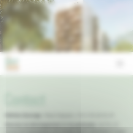
Panneau de gestion des cookies
Contact
Maîtrise d’ouvrage :
Pierre Payrard / +33 4 76 20 41 47
Directeur du développement et du patrimoine :
ACTIS, 25
avenue de Constantine / CS 72508 38035 GRENOBLE Cedex